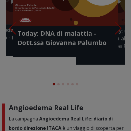
Play
Play
Pl
lay
Play
ay: identikit di
Video
meno
Gaushare 
- Dott.ssa Serena
ideo
Today: anche le
Gaushare Today: u
Video
Today: DNA di malattia -
di vita -
a questi se
Vi
Video
ano - Dott. Antonio
diagnosi giusta al
ato
Annamaria
Dott.ssa Giovanna Palumbo
giusto - Dott.ssa G
Palumbo
Angioedema Real Life
La campagna
Angioedema Real Life: diario di
bordo direzione ITACA
è un viaggio di scoperta per