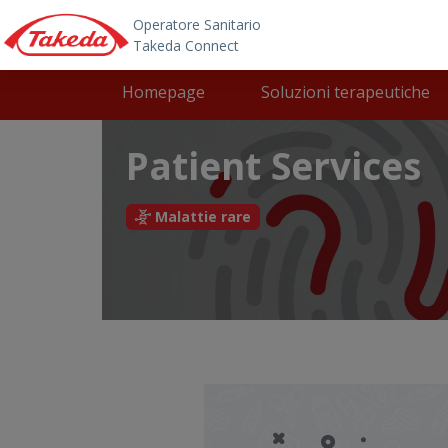
Skip to main content
Main navigation
Homepage
Soluzioni terapeutiche
Patient Services
Malattie rare