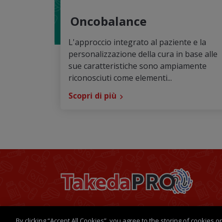
Oncobalance
L'approccio integrato al paziente e la
personalizzazione della cura in base alle
sue caratteristiche sono ampiamente
riconosciuti come elementi...
Scopri di più
Footer
Politica della Privacy
Termini e condiz
By clicking “Accept All Cookies”, you agree to the storing of cookies 