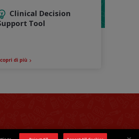
Clinical Decision
Support Tool
copri di più
atti
Takeda Italia