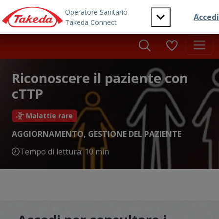
Skip to main content
Riconoscere il paziente con
cTTP
Malattie rare
AGGIORNAMENTO
,
GESTIONE DEL PAZIENTE
Tempo di lettura: 10 min