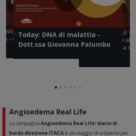
Play
Play
Pl
lay
Play
ay: identikit di
Video
meno
Gaushare 
- Dott.ssa Serena
ideo
Today: anche le
Gaushare Today: u
Video
Today: DNA di malattia -
di vita -
a questi se
Vi
Video
ano - Dott. Antonio
diagnosi giusta al
ato
Annamaria
Dott.ssa Giovanna Palumbo
giusto - Dott.ssa G
Palumbo
Angioedema Real Life
La campagna
Angioedema Real Life: diario di
bordo direzione ITACA
è un viaggio di scoperta per