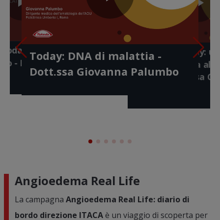
Play
Play
Pl
lay
Play
ay: identikit di
Video
meno
Gaushare 
- Dott.ssa Serena
ideo
Today: anche le
Gaushare Today: u
Video
Today: DNA di malattia -
di vita -
a questi se
Vi
Video
ano - Dott. Antonio
diagnosi giusta al
ato
Annamaria
Dott.ssa Giovanna Palumbo
giusto - Dott.ssa G
Palumbo
Angioedema Real Life
La campagna
Angioedema Real Life: diario di
bordo direzione ITACA
è un viaggio di scoperta per