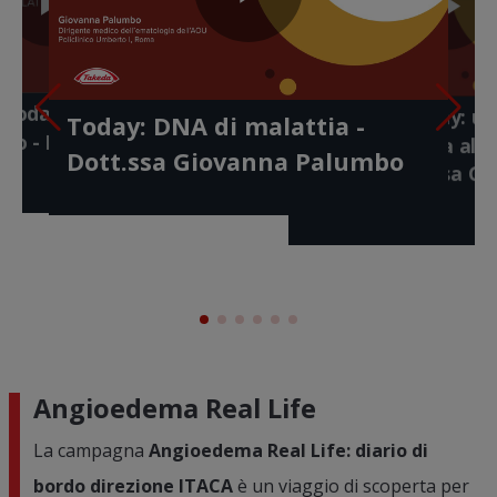
Play
Play
Pl
lay
Play
ay: identikit di
Video
meno
Gaushare 
- Dott.ssa Serena
ideo
Today: anche le
Gaushare Today: u
Video
Today: DNA di malattia -
di vita -
a questi se
Vi
Video
ano - Dott. Antonio
diagnosi giusta al
ato
Annamaria
Dott.ssa Giovanna Palumbo
giusto - Dott.ssa G
Palumbo
Angioedema Real Life
La campagna
Angioedema Real Life: diario di
bordo direzione ITACA
è un viaggio di scoperta per