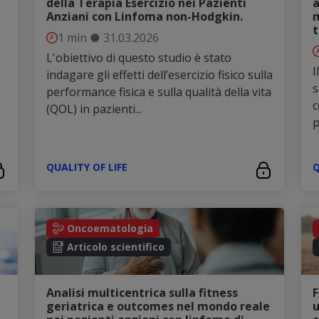
della Terapia Esercizio nei Pazienti
a
Anziani con Linfoma non-Hodgkin.
m
t
1 min
●
31.03.2026
L'obiettivo di questo studio è stato
I
indagare gli effetti dell’esercizio fisico sulla
s
performance fisica e sulla qualità della vita
c
(QOL) in pazienti...
p
QUALITY OF LIFE
Q
Oncoematologia
Articolo scientifico
Analisi multicentrica sulla fitness
F
geriatrica e outcomes nel mondo reale
u