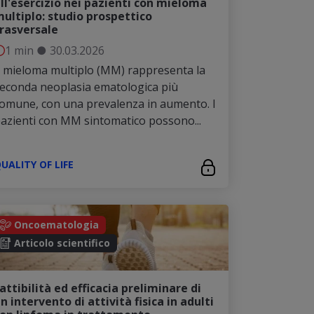
ll'esercizio nei pazienti con mieloma
ultiplo: studio prospettico
rasversale
1 min
●
30.03.2026
l mieloma multiplo (MM) rappresenta la
econda neoplasia ematologica più
omune, con una prevalenza in aumento. I
azienti con MM sintomatico possono...
UALITY OF LIFE
Oncoematologia
Articolo scientifico
attibilità ed efficacia preliminare di
n intervento di attività fisica in adulti