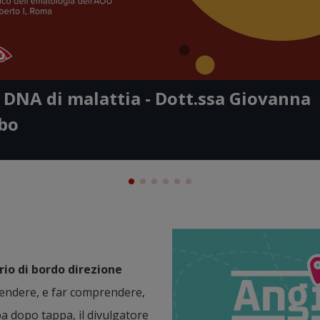
o
Video
no - Dott.
Gaushare Today
 DNA di malattia - Dott.ssa Giovanna
giusto - Dott.
bo
Image
io di bordo direzione
endere, e far comprendere,
pa dopo tappa, il divulgatore