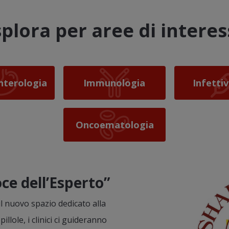
splora per aree di interes
nterologia
Immunologia
Infetti
Oncoematologia
ce dell’Esperto”
Image
il nuovo spazio dedicato alla
llole, i clinici ci guideranno