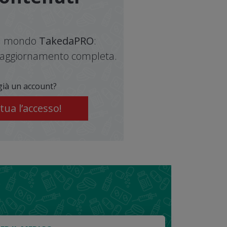
del mondo
TakedaPRO
:
di aggiornamento completa.
già un account?