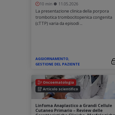
10 min
●
11.05.2026
La presentazione clinica della porpora
trombotica trombocitopenica congenita
(cTTP) varia da episodi ...
AGGIORNAMENTO
,
GESTIONE DEL PAZIENTE
Oncoematologia
Articolo scientifico
Linfoma Anaplastico a Grandi Cellule
Cutaneo Primario – Review delle