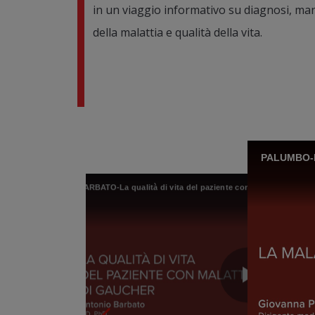
in un viaggio informativo su diagnosi, man
della malattia e qualità della vita.
PALUMBO-Ma
BARBATO-La qualità di vita del paziente con malattia di Gauc
BARBATO-La qualità di vita del paziente con malattia di Gaucher
GASPERINI-Il profilo del paziente con malattia di Gaucher
Play
Play
Play