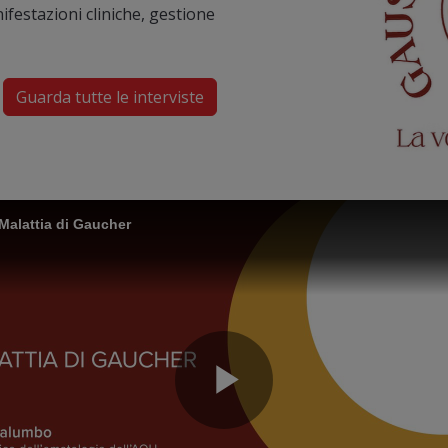
ifestazioni cliniche, gestione
Guarda tutte le interviste
lattia di Gaucher
her
PALUMBO-La diagnosi nell
Play