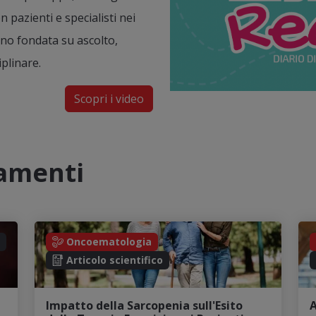
 pazienti e specialisti nei
gno fondata su ascolto,
iplinare.
Scopri i video
namenti
Oncoematologia
Articolo scientifico
Impatto della Sarcopenia sull'Esito
A