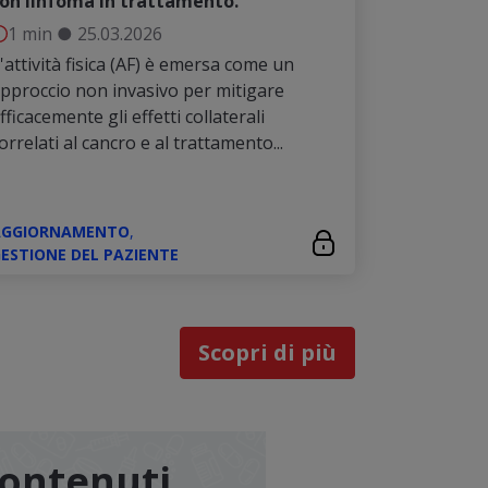
on linfoma in trattamento.
1 min
●
25.03.2026
'attività fisica (AF) è emersa come un
pproccio non invasivo per mitigare
fficacemente gli effetti collaterali
orrelati al cancro e al trattamento...
AGGIORNAMENTO
,
ESTIONE DEL PAZIENTE
Scopri di più
contenuti