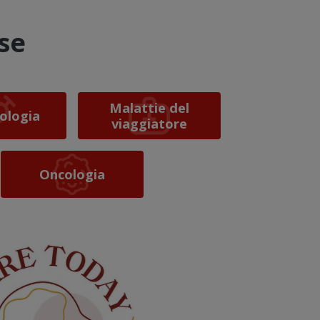
se
Malattie del
vologia
viaggiatore
Oncologia