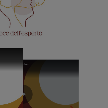
a malattia di Gaucher
PASANISI-Red Flags ematologiche e di medicina generale nella malattia di Gaucher
Play
Play