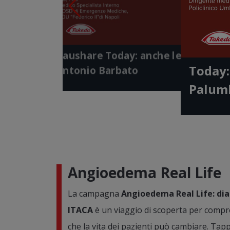
Video
Video
Vide
Gaushare Today: identikit di un paziente - Dott.ssa
Serena Gasperini
Gaushare Today: meno attese, più qualità di vita -
Dott. Antonio Barbato
Gaushare Today: anche le ossa parla
Today:
Antonio Barbato
Palum
Angioedema Real Life
La campagna
Angioedema Real Life: diar
ITACA
è un viaggio di scoperta per compr
che la vita dei pazienti può cambiare. Tap