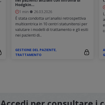
,
nei pazienti anziani con linfoma di
c
Hodgkin…
1 min
●
26.03.2026
L
È stata condotta un'analisi retrospettiva
a
multicentrica in 10 centri statunitensi per
e
valutare i modelli di trattamento e gli esiti
c
nei pazienti di...
GESTIONE DEL PAZIENTE
,
TRATTAMENTO
G
Accedi per consultare i 