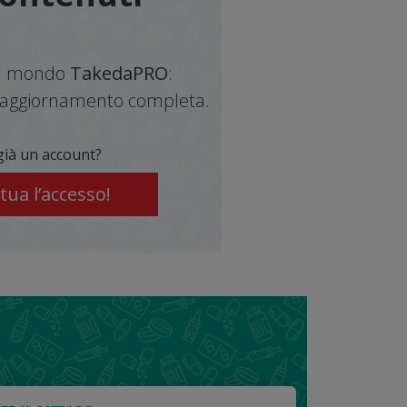
del mondo
TakedaPRO
:
di aggiornamento completa.
già un account?