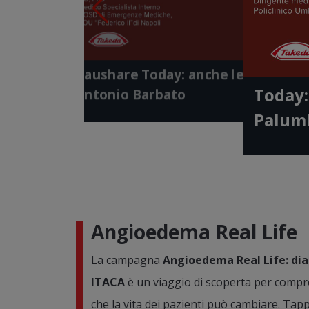
Video
Video
Vide
Gaushare Today: identikit di un paziente - Dott.ssa
Serena Gasperini
Gaushare Today: meno attese, più qualità di vita -
Dott. Antonio Barbato
Gaushare Today: anche le ossa parla
Today:
Antonio Barbato
Palum
Angioedema Real Life
La campagna
Angioedema Real Life: diar
ITACA
è un viaggio di scoperta per compr
che la vita dei pazienti può cambiare. Tap