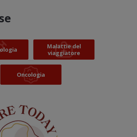
se
Malattie del
vologia
viaggiatore
Oncologia