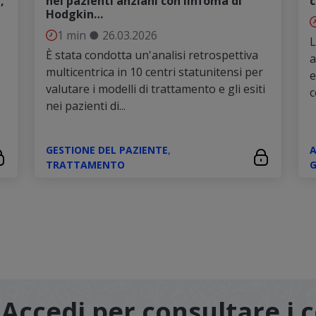
,
nei pazienti anziani con linfoma di
c
Hodgkin…
1 min
●
26.03.2026
L
È stata condotta un'analisi retrospettiva
a
multicentrica in 10 centri statunitensi per
e
valutare i modelli di trattamento e gli esiti
c
nei pazienti di...
GESTIONE DEL PAZIENTE
,
TRATTAMENTO
G
Accedi per consultare i 