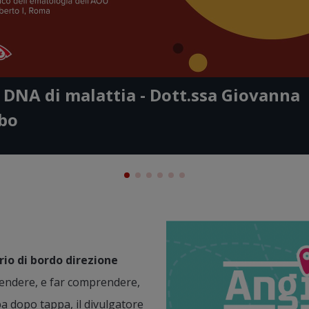
o
Video
no - Dott.
Gaushare Today
 DNA di malattia - Dott.ssa Giovanna
giusto - Dott.
bo
Image
io di bordo direzione
endere, e far comprendere,
pa dopo tappa, il divulgatore