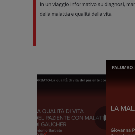
in un viaggio informativo su diagnosi, man
della malattia e qualità della vita.
PALUMBO-Ma
BARBATO-La qualità di vita del paziente con malattia di Gauc
BARBATO-La qualità di vita del paziente con malattia di Gaucher
GASPERINI-Il profilo del paziente con malattia di Gaucher
Play
Play
Play