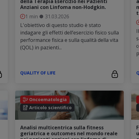
della Terapia Esercizio nei Pazienti
a
Anziani con Linfoma non-Hodgkin.
m
t
1 min
●
31.03.2026
L'obiettivo di questo studio è stato
I
indagare gli effetti dell’esercizio fisico sulla
s
performance fisica e sulla qualità della vita
c
(QOL) in pazienti...
p
QUALITY OF LIFE
Q
Oncoematologia
Articolo scientifico
Analisi multicentrica sulla fitness
F
geriatrica e outcomes nel mondo reale
u