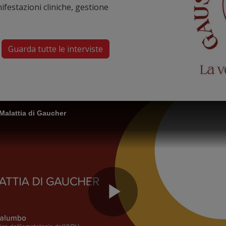
ifestazioni cliniche, gestione
Guarda tutte le interviste
lattia di Gaucher
her
PALUMBO-La diagnosi nell
Play