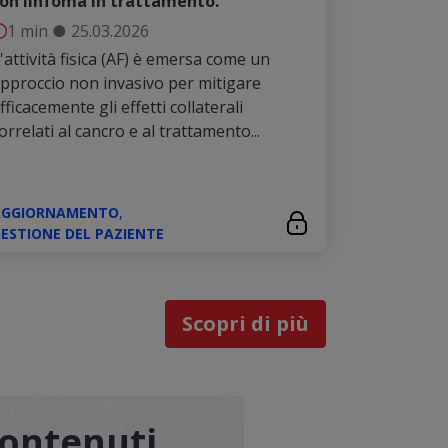
on linfoma in trattamento.
1 min
●
25.03.2026
'attività fisica (AF) è emersa come un
pproccio non invasivo per mitigare
fficacemente gli effetti collaterali
orrelati al cancro e al trattamento...
AGGIORNAMENTO
,
ESTIONE DEL PAZIENTE
Scopri di più
contenuti