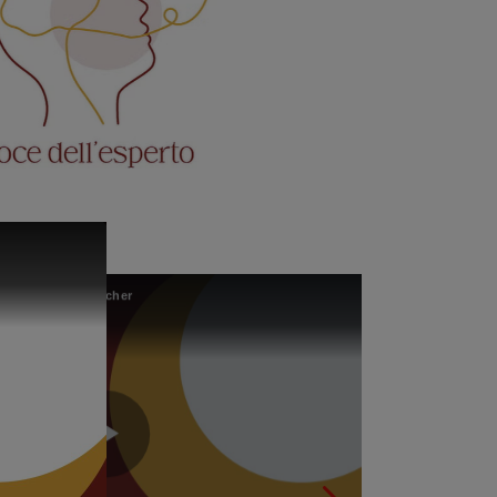
a malattia di Gaucher
PASANISI-Red Flags ematologiche e di medicina generale nella malattia di Gaucher
Play
Play