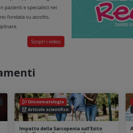
 pazienti e specialisti nei
gno fondata su ascolto,
iplinare.
Scopri i video
namenti
Oncoematologia
Articolo scientifico
Impatto della Sarcopenia sull'Esito
A