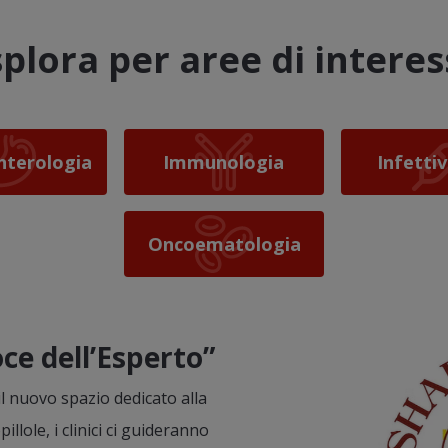
splora per aree di interes
nterologia
Immunologia
Infetti
Oncoematologia
ce dell’Esperto”
Image
il nuovo spazio dedicato alla
llole, i clinici ci guideranno