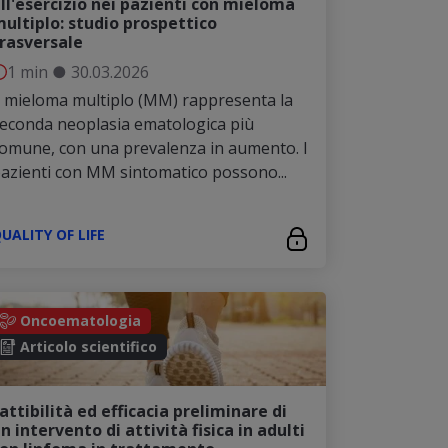
ll'esercizio nei pazienti con mieloma
ultiplo: studio prospettico
rasversale
1 min
●
30.03.2026
l mieloma multiplo (MM) rappresenta la
econda neoplasia ematologica più
omune, con una prevalenza in aumento. I
azienti con MM sintomatico possono...
UALITY OF LIFE
Oncoematologia
Articolo scientifico
attibilità ed efficacia preliminare di
n intervento di attività fisica in adulti