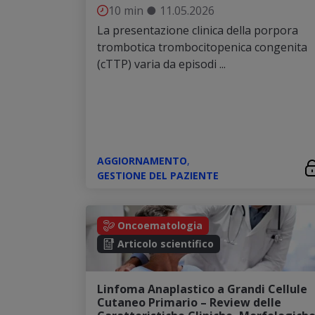
10 min
●
11.05.2026
La presentazione clinica della porpora
trombotica trombocitopenica congenita
(cTTP) varia da episodi ...
AGGIORNAMENTO
,
GESTIONE DEL PAZIENTE
Oncoematologia
Articolo scientifico
Linfoma Anaplastico a Grandi Cellule
Cutaneo Primario – Review delle