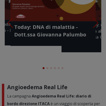
Play
Play
Pl
lay
Play
ay: identikit di
Video
meno
Gaushare 
- Dott.ssa Serena
ideo
Today: anche le
Gaushare Today: u
Video
Today: DNA di malattia -
di vita -
a questi se
Vi
Video
ano - Dott. Antonio
diagnosi giusta al
ato
Annamaria
Dott.ssa Giovanna Palumbo
giusto - Dott.ssa G
Palumbo
Angioedema Real Life
La campagna
Angioedema Real Life: diario di
bordo direzione ITACA
è un viaggio di scoperta per