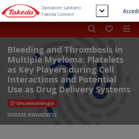
Skip to main content
Bleeding and Thrombosis in
Multiple Myeloma: Platelets
as Key Players during Cell
Interactions and Potential
Use as Drug Delivery Systems
Oncoematologia
DISEASE AWARENESS