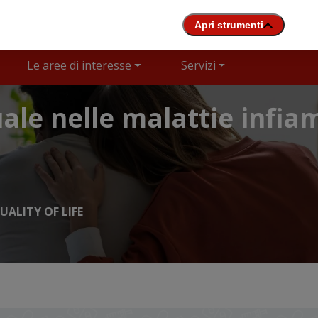
Le aree di interesse
Servizi
ale nelle malattie infi
UALITY OF LIFE