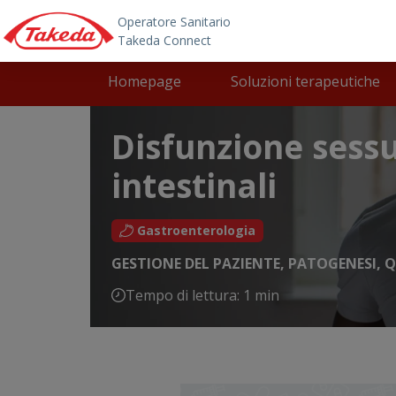
Skip to main content
Main navigation
Homepage
Soluzioni terapeutiche
Disfunzione sessu
intestinali
Gastroenterologia
GESTIONE DEL PAZIENTE
,
PATOGENESI
,
Q
Tempo di lettura: 1 min