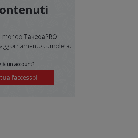
contenuti
del mondo
TakedaPRO
:
di aggiornamento completa.
già un account?