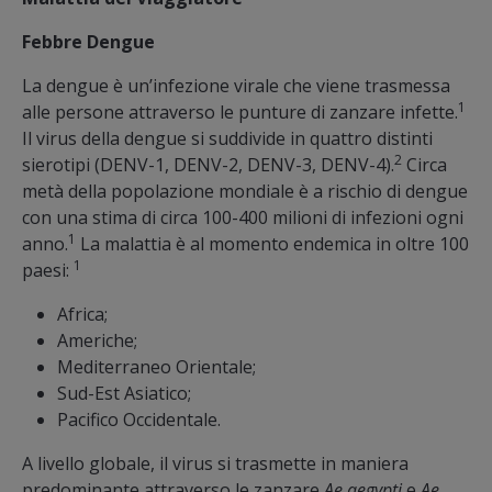
Febbre Dengue
La dengue è un’infezione virale che viene trasmessa
1
alle persone attraverso le punture di zanzare infette.
Il virus della dengue si suddivide in quattro distinti
2
sierotipi (DENV-1, DENV-2, DENV-3, DENV-4).
Circa
metà della popolazione mondiale è a rischio di dengue
con una stima di circa 100-400 milioni di infezioni ogni
1
anno.
La malattia è al momento endemica in oltre 100
1
paesi:
Africa;
Americhe;
Mediterraneo Orientale;
Sud-Est Asiatico;
Pacifico Occidentale.
A livello globale, il virus si trasmette in maniera
predominante attraverso le zanzare
Ae.aegypti
e
Ae.