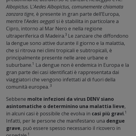
Albopictus
. L’
Aedes Albopictus, comunemente chiamata
zanzara tigre,
è presente in gran parte dell’Europa,
mentre l’
Aedes aegypti
si è stabilita in particolare a
Cipro, intorno al Mar Nero e nella regione
3
ultraperiferica di Madeira.
Le zanzare che diffondono
la dengue sono attive durante il giorno e la malattia,
che si ritrova nei climi tropicali e subtropicali, è
principalmente presente nelle aree urbane e
1
suburbane.
La dengue non è endemica in Europa e la
gran parte dei casi identificati è rappresentata dai
viaggiatori che vengono infettati al di fuori della
3
comunità europea.
Sebbene
molte infezioni da virus DENV siano
asintomatiche o determinino una malattia lieve
,
1
in alcuni casi è possibile che evolva in
casi più gravi
.
Infatti, per le persone che manifestano una
dengue
grave
, può essere spesso necessario il ricovero in
1
ospedale.