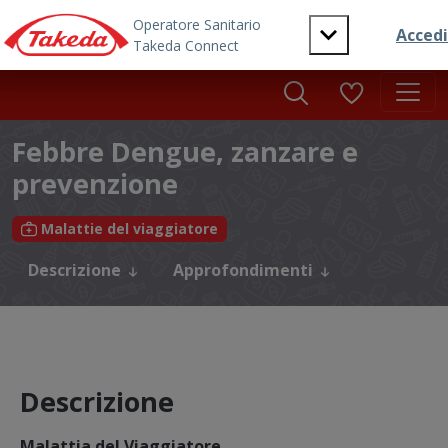
Skip to main content
Febbre Dengue, zanzare e
prevenzione
Malattie del viaggiatore
Descrizione
Approfondimenti
Descrizione
Malattia del Viaggiatore