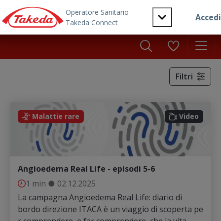
Skip to main content
Filtri
Video
Malattie rare
Video
Angioedema Real Life - episodi 5-6
1 min
●
02.12.2025
La campagna Angioedema Real Life: diario di
bordo direzione ITACA è un viaggio di scoperta pe
r comprendere, e far comprendere, che la vita